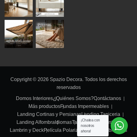
Copyright © 2026 Spazio Decora. Todos los derechos
reservados
Domos Interiores
¿Quiénes Somos?
Contáctanos
Más productos
Fundas Impermeables
Landing Cortinas y Persianas
Landing Tapiceria
¡Chatea con
Landing Alfombra
Idiomas
Tabla Roca
Carpintería
nosotros
Lambrin y Deck
Película Polarizado
Tapetes
Tablarocas
ahora!