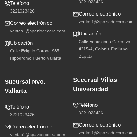
3221023426
Teléfono
3221023426
Correo electrónico
ventas1@spaziodecora.com
Correo electrónico
ventas1@spaziodecora.com
Ubicación
Calle Venustiano Carranza
Ubicación
#315-A, Colonia Emiliano
Calle Exiquio Corona 985
Zapata
Hipodromo Puerto Vallarta
Sucursal Villas
Sucursal Nvo.
Universidad
Vallarta
Teléfono
Teléfono
3221023426
3221023426
Correo electrónico
Correo electrónico
ventas1@spaziodecora.com
ventas1@spaziodecora.com