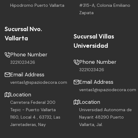
Hipodromo Puerto Vallarta
#315-A, Colonia Emiliano
Zapata
Sucursal Nvo.
Sucursal Villas
Vallarta
Universidad
Phone Number
Phone Number
3221023426
3221023426
Email Address
Email Address
ventas1@spaziodecora.com
ventas1@spaziodecora.com
Location
Location
Carretera Federal 200
Tepic - Puerto Vallarta
Universidad Autonoma de
1160, Local 4 , 63732, Las
Nayarit 48290 Puerto
Jarretaderas, Nay
Vallarta, Jal.