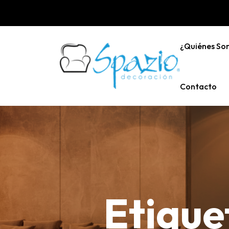
¿Quiénes So
Contacto
Etique