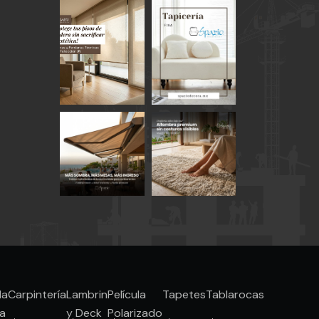
la
Carpintería
Lambrin
Película
Tapetes
Tablarocas
a
y Deck
Polarizado