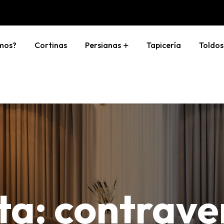
mos?
Cortinas
Persianas
Tapicería
Toldos
ta:
contrave