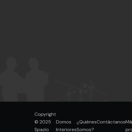
Copyright
© 2025
Domos
¿Quiénes
Contáctanos
Má
Spazio
Interiores
Somos?
pr