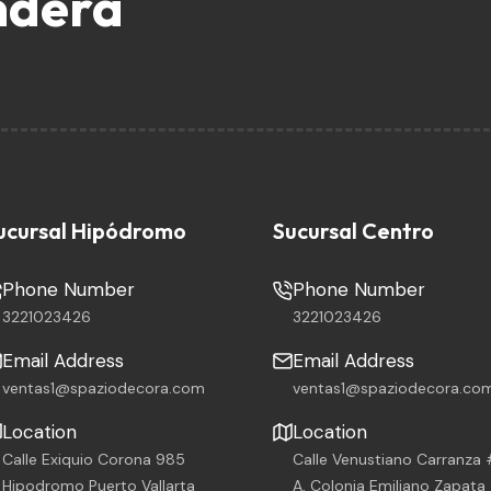
nderá
ucursal Hipódromo
Sucursal Centro
Phone Number
Phone Number
3221023426
3221023426
Email Address
Email Address
ventas1@spaziodecora.com
ventas1@spaziodecora.co
Location
Location
Calle Exiquio Corona 985
Calle Venustiano Carranza
Hipodromo Puerto Vallarta
A, Colonia Emiliano Zapata