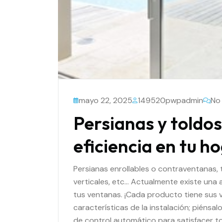
mayo 22, 2025
149520pwpadmin
No
Persianas y toldo
eficiencia en tu h
Persianas enrollables o contraventanas, 
verticales, etc… Actualmente existe una
tus ventanas. ¡Cada producto tiene sus 
características de la instalación; piéns
de control automático para satisfacer t