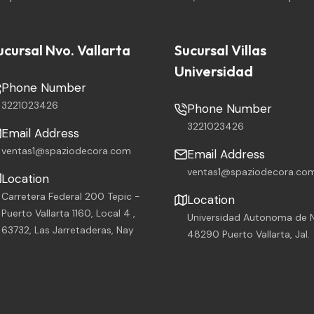
ucursal Nvo. Vallarta
Sucursal Villas
Universidad
Phone Number
3221023426
Phone Number
3221023426
Email Address
ventas1@spaziodecora.com
Email Address
ventas1@spaziodecora.co
Location
Carretera Federal 200 Tepic -
Location
Puerto Vallarta 1160, Local 4 ,
Universidad Autonoma de N
63732, Las Jarretaderas, Nay
48290 Puerto Vallarta, Jal.