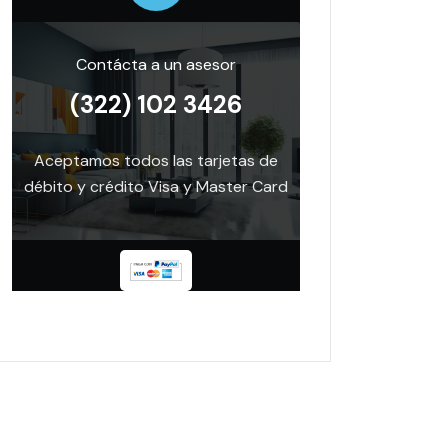
Contácta a un asesor
(322) 102 3426
Aceptamos todos las tarjetas de
débito y crédito Visa y Master Card