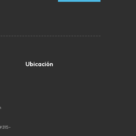
Contactar
Ubicación
m
 #315-