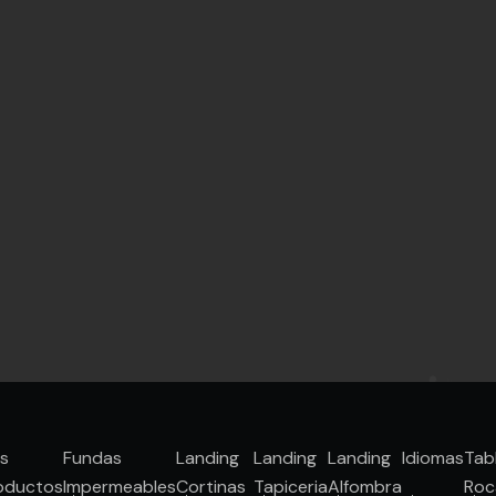
s
Fundas
Landing
Landing
Landing
Idiomas
Tab
oductos
Impermeables
Cortinas
Tapiceria
Alfombra
Roc