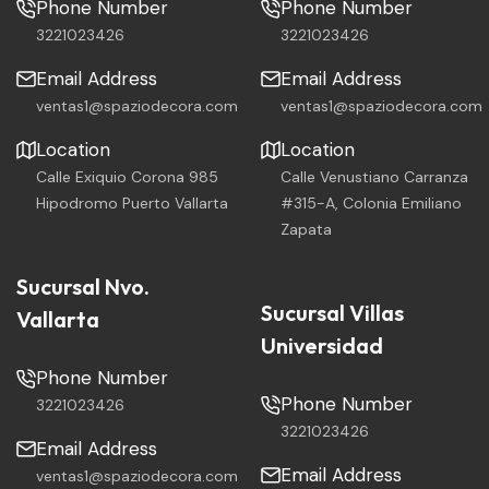
Phone Number
Phone Number
3221023426
3221023426
Email Address
Email Address
ventas1@spaziodecora.com
ventas1@spaziodecora.com
Location
Location
Calle Exiquio Corona 985
Calle Venustiano Carranza
Hipodromo Puerto Vallarta
#315-A, Colonia Emiliano
Zapata
Sucursal Nvo.
Sucursal Villas
Vallarta
Universidad
Phone Number
Phone Number
3221023426
3221023426
Email Address
Email Address
ventas1@spaziodecora.com